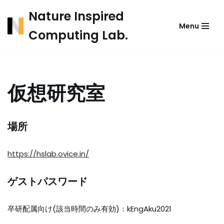
Nature Inspired
Menu
コ
Computing Lab.
ン
テ
ン
ツ
仮想研究室
へ
ス
キ
ッ
場所
プ
https://hslab.ovice.in/
ゲストパスワード
卒研配属向け(該当時間のみ有効)：kEngAku2021