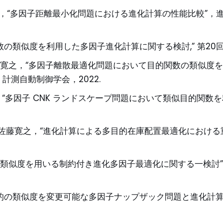
“多因子距離最小化問題における進化計算の性能比較”，進
似度を利用した多因子進化計算に関する検討,” 第20回進化計算学会
藤 寛之，“多因子離散最適化問題において目的関数の類似度を
)，計測自動制御学会，2022.
之，“多因子 CNK ランドスケープ問題において類似目的関数
一郎, 佐藤寛之，“進化計算による多目的在庫配置最適化におけ
間類似度を用いる制約付き進化多因子最適化に関する一検討”, 進化計
約と目的の類似度を変更可能な多因子ナップザック問題と進化計算の効