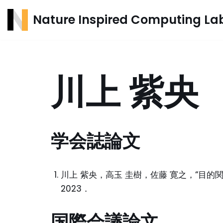
Nature Inspired Computing La
コ
ン
テ
ン
川上 紫央
ツ
へ
ス
キ
学会誌論文
ッ
プ
川上 紫央，高玉 圭樹，佐藤 寛之，“目的関
2023．
国際会議論文