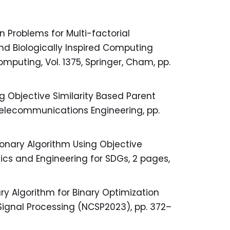
 Problems for Multi-factorial
nd Biologically Inspired Computing
mputing, Vol. 1375, Springer, Cham, pp.
ng Objective Similarity Based Parent
 Telecommunications Engineering, pp.
tionary Algorithm Using Objective
ics and Engineering for SDGs, 2 pages,
ary Algorithm for Binary Optimization
Signal Processing (NCSP2023), pp. 372–