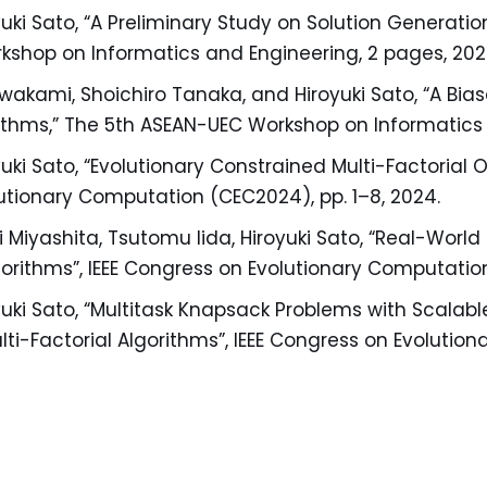
ki Sato, “A Preliminary Study on Solution Generation 
kshop on Informatics and Engineering, 2 pages, 202
wakami, Shoichiro Tanaka, and Hiroyuki Sato, “A Bia
rithms,” The 5th ASEAN-UEC Workshop on Informatics 
ki Sato, “Evolutionary Constrained Multi-Factorial 
olutionary Computation (CEC2024), pp. 1–8, 2024.
i Miyashita, Tsutomu Iida, Hiroyuki Sato, “Real-Wor
gorithms”, IEEE Congress on Evolutionary Computation
ki Sato, “Multitask Knapsack Problems with Scalable
lti-Factorial Algorithms”, IEEE Congress on Evolutio