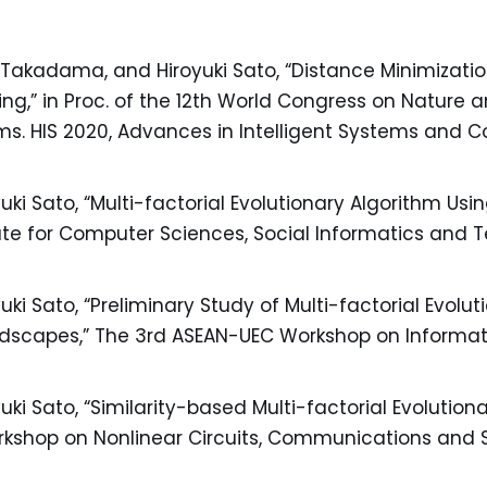
Takadama, and Hiroyuki Sato, “Distance Minimization
g,” in Proc. of the 12th World Congress on Nature a
ms. HIS 2020, Advances in Intelligent Systems and Co
ki Sato, “Multi-factorial Evolutionary Algorithm Usi
itute for Computer Sciences, Social Informatics and
ki Sato, “Preliminary Study of Multi-factorial Evolu
Landscapes,” The 3rd ASEAN-UEC Workshop on Informat
ki Sato, “Similarity-based Multi-factorial Evolution
orkshop on Nonlinear Circuits, Communications and 