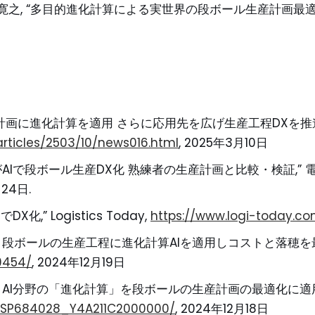
 佐藤寛之, “多目的進化計算による実世界の段ボール生産計画最
画に進化計算を適用 さらに応用先を広げ生産工程DXを推進,” 
articles/2503/10/news016.html
, 2025年3月10日
Iで段ボール生産DX化 熟練者の生産計画と比較・検証,” 
月24日.
” Logistics Today,
https://www.logi-today.c
ボールの生産工程に進化計算AIを適用しコストと落穂を最小化,
59454/
, 2024年12月19日
AI分野の「進化計算」を段ボールの生産計画の最適化に適用し
ZRSP684028_Y4A211C2000000/
, 2024年12月18日