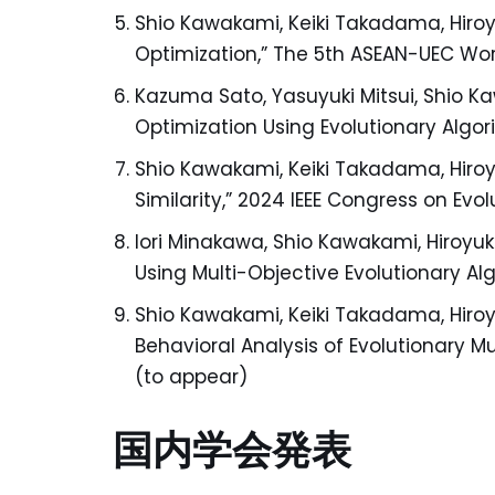
Shio Kawakami, Keiki Takadama, Hiroyu
Optimization,” The 5th ASEAN-UEC Wor
Kazuma Sato, Yasuyuki Mitsui, Shio Ka
Optimization Using Evolutionary Algo
Shio Kawakami, Keiki Takadama, Hiroyu
Similarity,” 2024 IEEE Congress on Ev
Iori Minakawa, Shio Kawakami, Hiroyuk
Using Multi-Objective Evolutionary Al
Shio Kawakami, Keiki Takadama, Hiroyu
Behavioral Analysis of Evolutionary Mu
(to appear)
国内学会発表