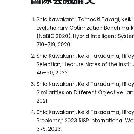
Shio Kawakami, Tomoaki Takagi, Keiki 
Evolutionary Optimization Benchmarkin
(NaBIC 2020), Hybrid Intelligent Syste
710–719, 2020.
Shio Kawakami, Keiki Takadama, Hiroyu
Selection,” Lecture Notes of the Inst
45–60, 2022.
Shio Kawakami, Keiki Takadama, Hiroyu
Similarities on Different Objective 
2021.
Shio Kawakami, Keiki Takadama, Hiroyu
Problems,” 2023 RISP International W
375, 2023.